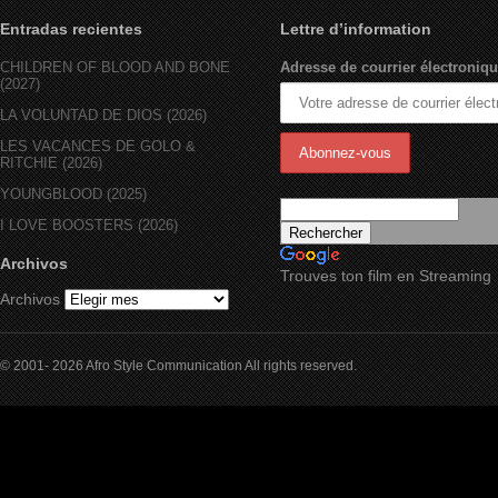
Entradas recientes
Lettre d’information
CHILDREN OF BLOOD AND BONE
Adresse de courrier électroniqu
(2027)
LA VOLUNTAD DE DIOS (2026)
LES VACANCES DE GOLO &
RITCHIE (2026)
YOUNGBLOOD (2025)
I LOVE BOOSTERS (2026)
Archivos
Trouves ton film en Streaming
Archivos
© 2001- 2026 Afro Style Communication All rights reserved.