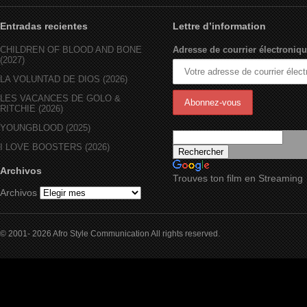
Entradas recientes
Lettre d’information
CHILDREN OF BLOOD AND BONE
Adresse de courrier électroniqu
(2027)
LA VOLUNTAD DE DIOS (2026)
LES VACANCES DE GOLO &
RITCHIE (2026)
YOUNGBLOOD (2025)
I LOVE BOOSTERS (2026)
Archivos
Trouves ton film en Streaming
Archivos
© 2001- 2026 Afro Style Communication All rights reserved.