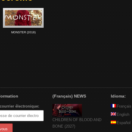
MONSTER (2018)
nformation
(Français) NEWS
Idioma:
courrier électronique:
Français
English
CHILDREN OF BLOOD AND
Español
BONE (2027)