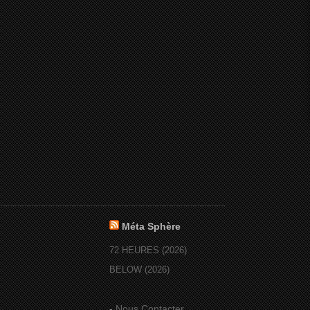
Méta Sphère
72 HEURES (2026)
BELOW (2026)
-
Nous Contacter