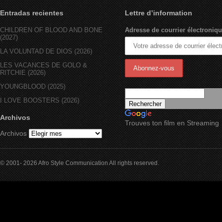
Entradas recientes
Lettre d’information
CHILDREN OF BLOOD AND BONE
Adresse de courrier électroniqu
(2027)
LA VOLUNTAD DE DIOS (2026)
LES VACANCES DE GOLO &
RITCHIE (2026)
YOUNGBLOOD (2025)
I LOVE BOOSTERS (2026)
Archivos
Trouves ton film en Streaming
Archivos
© 2001- 2026 Afro Style Communication All rights reserved.