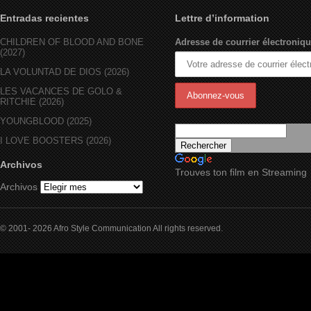
Entradas recientes
Lettre d’information
CHILDREN OF BLOOD AND BONE
Adresse de courrier électroniqu
(2027)
LA VOLUNTAD DE DIOS (2026)
LES VACANCES DE GOLO &
RITCHIE (2026)
YOUNGBLOOD (2025)
I LOVE BOOSTERS (2026)
Archivos
Trouves ton film en Streaming
Archivos
© 2001- 2026 Afro Style Communication All rights reserved.