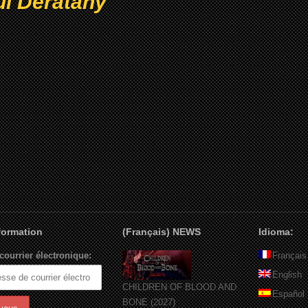
ul Deratany
nformation
(Français) NEWS
Idioma:
courrier électronique:
Français
English
CHILDREN OF BLOOD AND
Español
BONE (2027)