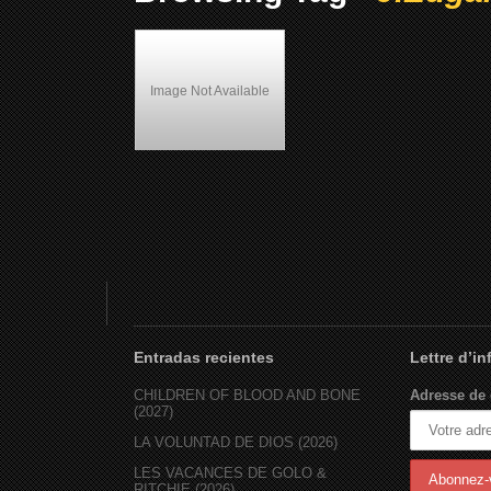
Image Not Available
Panther (1995)
Entradas recientes
Lettre d’i
CHILDREN OF BLOOD AND BONE
Adresse de 
(2027)
LA VOLUNTAD DE DIOS (2026)
LES VACANCES DE GOLO &
RITCHIE (2026)