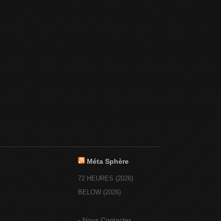
Méta Sphère
72 HEURES (2026)
BELOW (2026)
-
Nous Contacter