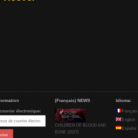
nformation
(Français) NEWS
Idioma:
courrier électronique:
Français
English
CHILDREN OF BLOOD AND
Español
BONE (2027)