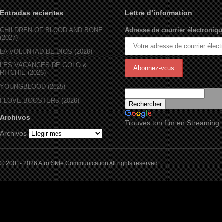
Entradas recientes
Lettre d’information
CHILDREN OF BLOOD AND BONE
Adresse de courrier électroniqu
(2027)
LA VOLUNTAD DE DIOS (2026)
LES VACANCES DE GOLO &
RITCHIE (2026)
YOUNGBLOOD (2025)
I LOVE BOOSTERS (2026)
Archivos
Trouves ton film en Streaming
Archivos
© 2001- 2026 Afro Style Communication All rights reserved.