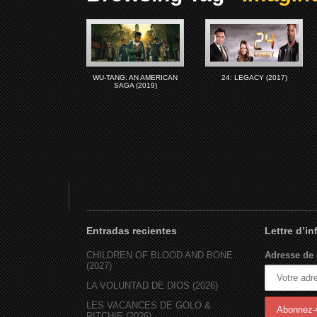
WU-TANG: AN AMERICAN
24: LEGACY (2017)
SAGA (2019)
Entradas recientes
Lettre d’i
CHILDREN OF BLOOD AND BONE
Adresse de 
(2027)
LA VOLUNTAD DE DIOS (2026)
LES VACANCES DE GOLO &
RITCHIE (2026)