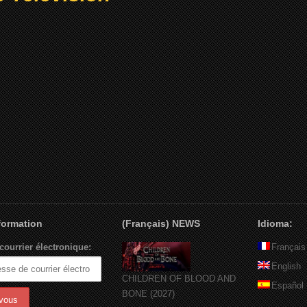
nformation
(Français) NEWS
Idioma:
courrier électronique:
Français
English
CHILDREN OF BLOOD AND
Español
BONE (2027)