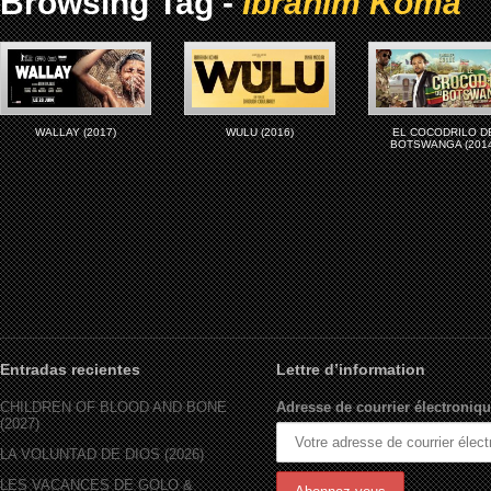
Browsing Tag -
Ibrahim Koma
WALLAY (2017)
WULU (2016)
EL COCODRILO D
BOTSWANGA (2014
Entradas recientes
Lettre d’information
CHILDREN OF BLOOD AND BONE
Adresse de courrier électroniqu
(2027)
LA VOLUNTAD DE DIOS (2026)
LES VACANCES DE GOLO &