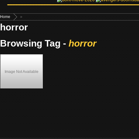
Home
»
horror
Browsing Tag -
horror
Image Not Available
Tales from the Hood (1995)