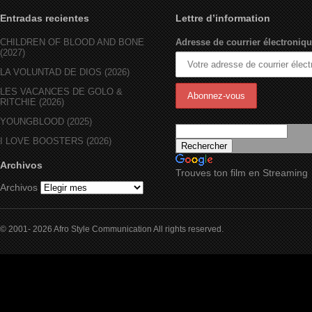
Entradas recientes
Lettre d’information
CHILDREN OF BLOOD AND BONE
Adresse de courrier électroniqu
(2027)
LA VOLUNTAD DE DIOS (2026)
LES VACANCES DE GOLO &
RITCHIE (2026)
YOUNGBLOOD (2025)
I LOVE BOOSTERS (2026)
Archivos
Trouves ton film en Streaming
Archivos
© 2001- 2026 Afro Style Communication All rights reserved.