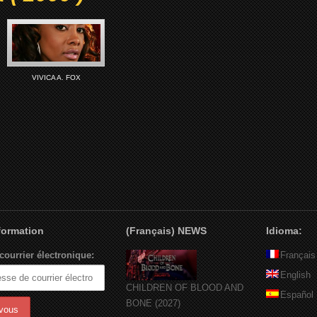
VIVICA A. FOX
nformation
(Français) NEWS
Idioma:
courrier électronique:
Français
English
CHILDREN OF BLOOD AND
Español
BONE (2027)