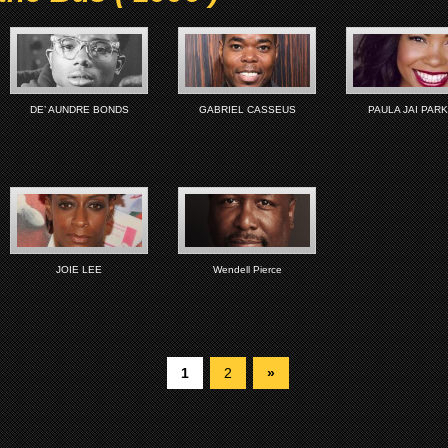
DE’ AUNDRE BONDS
GABRIEL CASSEUS
PAULA JAI PAR
JOIE LEE
Wendell Pierce
1
2
»