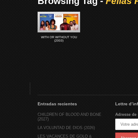
Browsing Tag -
Fellas 
WITH OR WITHOUT YOU
(2003)
Entradas recientes
Lettre d’i
CHILDREN OF BLOOD AND BONE
Adresse de 
(2027)
LA VOLUNTAD DE DIOS (2026)
LES VACANCES DE GOLO &