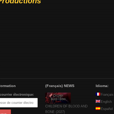
Productions
nformation
(Français) NEWS
Idioma:
courrier électronique:
Français
English
CHILDREN OF BLOOD AND
Español
BONE (2027)