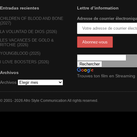
Entradas recientes
Lettre d’information
CHILDREN OF BLOOD AND BONE
Adresse de courrier électroniqu
(2027)
LA VOLUNTAD DE DIOS (2026)
LES VACANCES DE GOLO &
RITCHIE (2026)
YOUNGBLOOD (2025)
I LOVE BOOSTERS (2026)
Archivos
Trouves ton film en Streaming
Archivos
© 2001- 2026 Afro Style Communication All rights reserved.