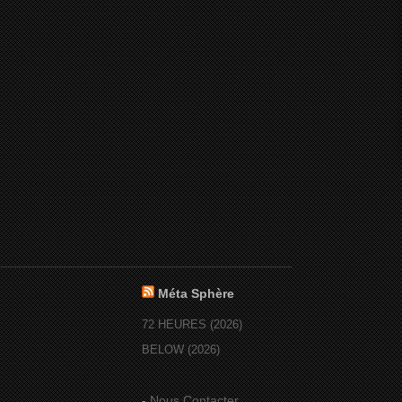
Méta Sphère
72 HEURES (2026)
BELOW (2026)
-
Nous Contacter