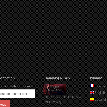
nformation
(Français) NEWS
Idioma:
courrier électronique:
Français
English
CHILDREN OF BLOOD AND
Español
BONE (2027)