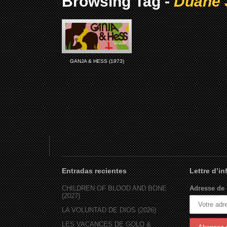
Browsing Tag -
Duane 
GANJA & HESS (1973)
Entradas recientes
Lettre d’i
CHILDREN OF BLOOD AND BONE
Adresse de 
(2027)
LA VOLUNTAD DE DIOS (2026)
LES VACANCES DE GOLO &