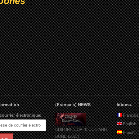
Jones
nformation
(Français) NEWS
Idioma:
courrier électronique:
Français
English
CHILDREN OF BLOOD AND
Español
BONE (2027)