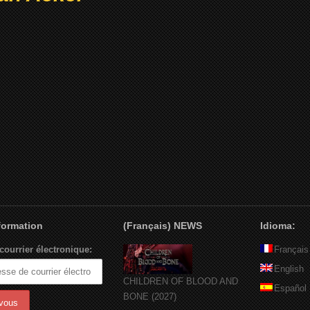
nformation
(Français) NEWS
Idioma:
courrier électronique:
Français
English
CHILDREN OF BLOOD AND
Español
BONE (2027)