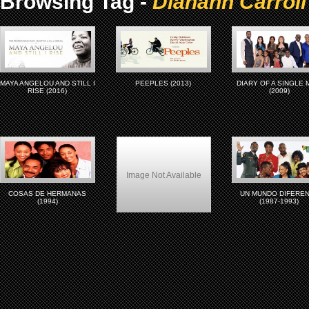
Browsing Tag -
Diahann Carroll
MAYA ANGELOU AND STILL I
PEEPLES (2013)
DIARY OF A SINGLE
RISE (2016)
(2009)
Image Not Available
COSAS DE HERMANAS
UN MUNDO DIFERE
(1994)
(1987-1993)
The Five HeartBeats (1991)