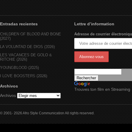
Entradas recientes
Lettre d’information
CHILDREN OF BLOOD AND BONE
Adresse de courrier électroniqu
(2027)
LA VOLUNTAD DE DIOS (2026)
LES VACANCES DE GOLO &
RITCHIE (2026)
YOUNGBLOOD (2025)
I LOVE BOOSTERS (2026)
Archivos
Trouves ton film en Streaming
Archivos
© 2001- 2026 Afro Style Communication All rights reserved.