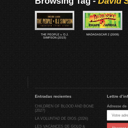
Browsing Tag -
David 
THE PEOPLE v. O.J.
MADAGASCAR 2 (2008)
SIMPSON (2015)
Entradas recientes
Lettre d’i
CHILDREN OF BLOOD AND BONE
Adresse de 
(2027)
LA VOLUNTAD DE DIOS (2026)
LES VACANCES DE GOLO &