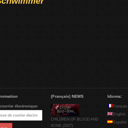
Schwimmer
nformation
(Français) NEWS
Idioma:
courrier électronique:
Français
English
CHILDREN OF BLOOD AND
Español
BONE (2027)