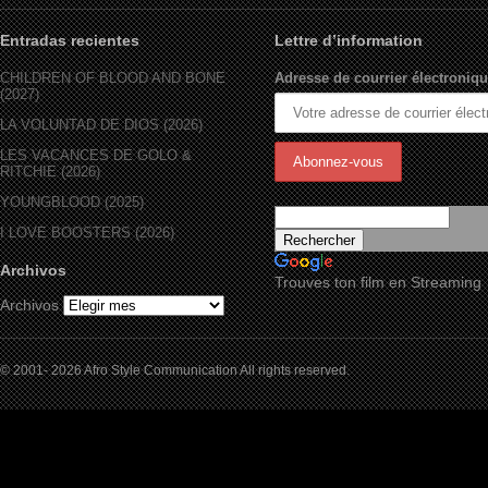
Entradas recientes
Lettre d’information
CHILDREN OF BLOOD AND BONE
Adresse de courrier électroniqu
(2027)
LA VOLUNTAD DE DIOS (2026)
LES VACANCES DE GOLO &
RITCHIE (2026)
YOUNGBLOOD (2025)
I LOVE BOOSTERS (2026)
Archivos
Trouves ton film en Streaming
Archivos
© 2001- 2026 Afro Style Communication All rights reserved.