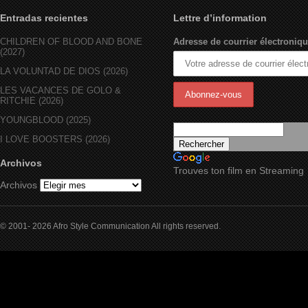
Entradas recientes
Lettre d’information
CHILDREN OF BLOOD AND BONE
Adresse de courrier électroniqu
(2027)
LA VOLUNTAD DE DIOS (2026)
LES VACANCES DE GOLO &
RITCHIE (2026)
YOUNGBLOOD (2025)
I LOVE BOOSTERS (2026)
Archivos
Trouves ton film en Streaming
Archivos
© 2001- 2026 Afro Style Communication All rights reserved.