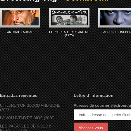
ANTONIO FARGAS
CORNBREAD, EARL AND ME
LAURENCE FISHBU
(1975)
Entradas recientes
Lettre d’information
CHILDREN OF BLOOD AND BONE
Adresse de courrier électroniqu
(2027)
LA VOLUNTAD DE DIOS (2026)
LES VACANCES DE GOLO &
RITCHIE (2026)