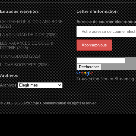
Entradas recientes
Lettre d’information
CHILDREN OF BLOOD AND BONE
Adresse de courrier électroniqu
(2027)
LA VOLUNTAD DE DIOS (2026)
LES VACANCES DE GOLO &
RITCHIE (2026)
YOUNGBLOOD (2025)
I LOVE BOOSTERS (2026)
Archivos
Trouves ton film en Streaming
Archivos
© 2001- 2026 Afro Style Communication All rights reserved.