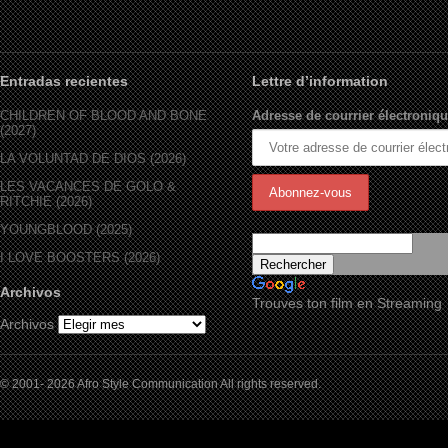
Entradas recientes
Lettre d’information
CHILDREN OF BLOOD AND BONE
Adresse de courrier électroniqu
(2027)
LA VOLUNTAD DE DIOS (2026)
LES VACANCES DE GOLO &
RITCHIE (2026)
YOUNGBLOOD (2025)
I LOVE BOOSTERS (2026)
Archivos
Trouves ton film en Streaming
Archivos
© 2001- 2026 Afro Style Communication All rights reserved.