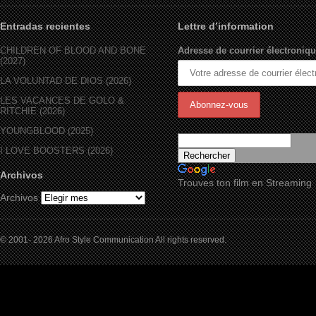
Entradas recientes
Lettre d’information
CHILDREN OF BLOOD AND BONE
Adresse de courrier électroniqu
(2027)
LA VOLUNTAD DE DIOS (2026)
LES VACANCES DE GOLO &
RITCHIE (2026)
YOUNGBLOOD (2025)
I LOVE BOOSTERS (2026)
Archivos
Trouves ton film en Streaming
Archivos
© 2001- 2026 Afro Style Communication All rights reserved.