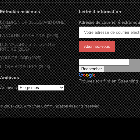
Entradas recientes
Lettre d’information
CHILDREN OF BLOOD AND BONE
Adresse de courrier électroniqu
(2027)
LA VOLUNTAD DE DIOS (2026)
LES VACANCES DE GOLO &
RITCHIE (2026)
YOUNGBLOOD (2025)
I LOVE BOOSTERS (2026)
Archivos
Trouves ton film en Streaming
Archivos
© 2001- 2026 Afro Style Communication All rights reserved.