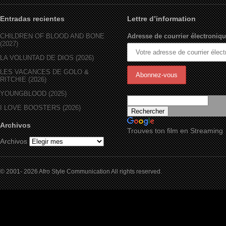
Entradas recientes
Lettre d’information
CHILDREN OF BLOOD AND BONE
Adresse de courrier électroniqu
(2027)
LA VOLUNTAD DE DIOS (2026)
LES VACANCES DE GOLO &
RITCHIE (2026)
YOUNGBLOOD (2025)
I LOVE BOOSTERS (2026)
Archivos
Trouves ton film en Streaming
Archivos
© 2001- 2026 Afro Style Communication All rights reserved.