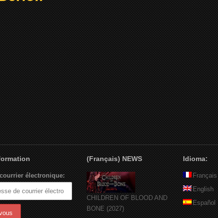
nformation
(Français) NEWS
Idioma:
courrier électronique:
Français
English
CHILDREN OF BLOOD AND
Español
BONE (2027)