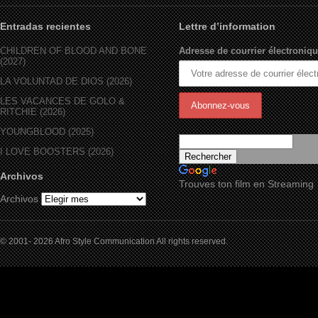
Entradas recientes
Lettre d’information
CHILDREN OF BLOOD AND BONE
Adresse de courrier électroniqu
(2027)
LA VOLUNTAD DE DIOS (2026)
LES VACANCES DE GOLO &
RITCHIE (2026)
YOUNGBLOOD (2025)
I LOVE BOOSTERS (2026)
Archivos
Trouves ton film en Streaming
Archivos
© 2001- 2026 Afro Style Communication All rights reserved.