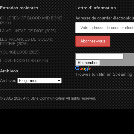
Entradas recientes
Lettre d’information
CHILDREN OF BLOOD AND BONE
Adresse de courrier électroniqu
(2027)
LA VOLUNTAD DE DIOS (2026)
LES VACANCES DE GOLO &
RITCHIE (2026)
YOUNGBLOOD (2025)
I LOVE BOOSTERS (2026)
Archivos
Trouves ton film en Streaming
Archivos
© 2001- 2026 Afro Style Communication All rights reserved.