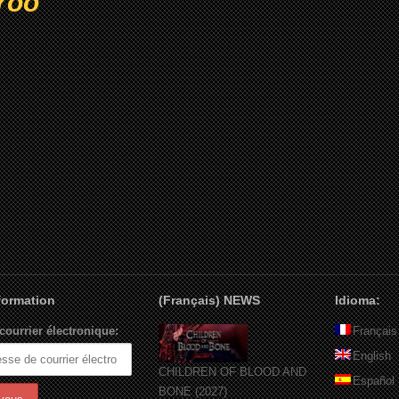
Yoo
nformation
(Français) NEWS
Idioma:
courrier électronique:
Français
English
CHILDREN OF BLOOD AND
Español
BONE (2027)