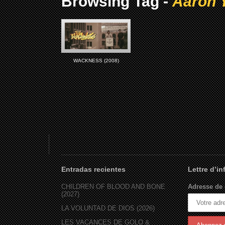
Browsing Tag -
Aaron 
WACKNESS (2008)
Entradas recientes
Lettre d’i
CHILDREN OF BLOOD AND BONE
Adresse de 
(2027)
LA VOLUNTAD DE DIOS (2026)
LES VACANCES DE GOLO &