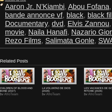
Artículo de cine
Aaron Jr. N’Kiambi
,
Abou Fofana
bande annonce vf
,
black
,
black fi
Documentary
,
dvd
,
Elvis Zannou
movie
,
Naila Hanafi
,
Nazario Gio
Rezo Films
,
Salimata Gonle
,
SW
Related Posts
CHILDREN OF BLOOD AND
LA VOLUNTAD DE DIOS
LES VACANCES DE G
BONE (2027)
(2026)
RITCHIE (2026)
by
AfroTeam
by
AfroTeam
by
AfroTeam