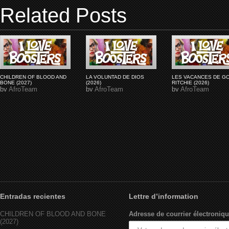
Related Posts
CHILDREN OF BLOOD AND
LA VOLUNTAD DE DIOS
LES VACANCES DE G
BONE (2027)
(2026)
RITCHIE (2026)
by
AfroTeam
by
AfroTeam
by
AfroTeam
Entradas recientes
Lettre d’information
CHILDREN OF BLOOD AND BONE
Adresse de courrier électroniqu
(2027)