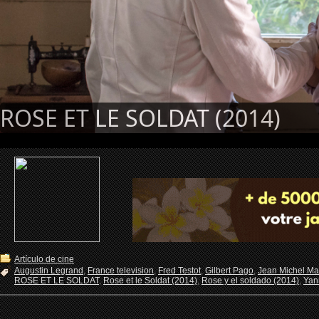
ROSE ET LE SOLDAT (2014)
Artículo de cine
Augustin Legrand
,
France television
,
Fred Testot
,
Gilbert Pago
,
Jean Michel Mar
ROSE ET LE SOLDAT
,
Rose et le Soldat (2014)
,
Rose y el soldado (2014)
,
Yan