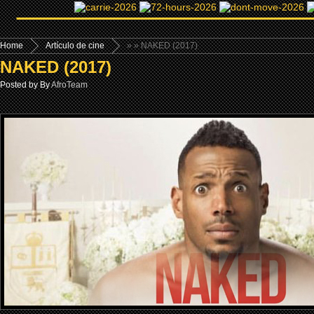
Home
Artículo de cine
»
» NAKED (2017)
NAKED (2017)
Posted by By
AfroTeam