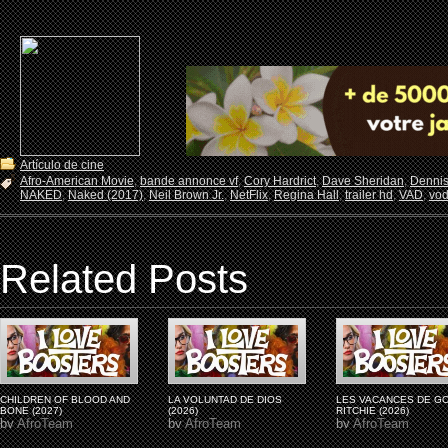
Artículo de cine
Afro-American Movie
,
bande annonce vf
,
Cory Hardrict
,
Dave Sheridan
,
Dennis
NAKED
,
Naked (2017)
,
Neil Brown Jr.
,
NetFlix
,
Regina Hall
,
trailer hd
,
VAD
,
vo
Related Posts
CHILDREN OF BLOOD AND
LA VOLUNTAD DE DIOS
LES VACANCES DE G
BONE (2027)
(2026)
RITCHIE (2026)
by
AfroTeam
by
AfroTeam
by
AfroTeam