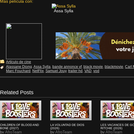
Más película con:
Assa Sylla
Artículo de cine
Alassane Diong
,
Assa Sylla
,
bande annonce vf
,
black movie
,
blackmovie
,
Carl
Marc Fouchard
,
NetFlix
,
Samuel Jouy
,
trailer hd
,
VAD
,
vod
Related Posts
CHILDREN OF BLOOD AND
LA VOLUNTAD DE DIOS
LES VACANCES DE G
BONE (2027)
(2026)
RITCHIE (2026)
by
AfroTeam
by
AfroTeam
by
AfroTeam