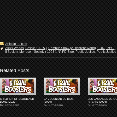
Artículo de cine
Alexx Woods
,
Bessie ( 2015 )
,
Campus Show (A Different World)
,
CB4 ( 1993 )
,
II Society
,
Menace II Society ( 1993 )
,
NYPD Blue
,
Poetic Justice
,
Poetic Justice
Related Posts
CHILDREN OF BLOOD AND
LA VOLUNTAD DE DIOS
LES VACANCES DE G
BONE (2027)
(2026)
RITCHIE (2026)
by
AfroTeam
by
AfroTeam
by
AfroTeam