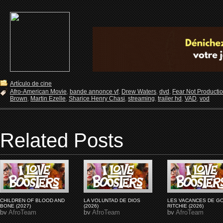
Artículo de cine
Afro-American Movie
,
bande annonce vf
,
Drew Waters
,
dvd
,
Fear Not Producti
Brown
,
Martin Ezelle
,
Sharice Henry Chasi
,
streaming
,
trailer hd
,
VAD
,
vod
Related Posts
CHILDREN OF BLOOD AND
LA VOLUNTAD DE DIOS
LES VACANCES DE G
BONE (2027)
(2026)
RITCHIE (2026)
by
AfroTeam
by
AfroTeam
by
AfroTeam