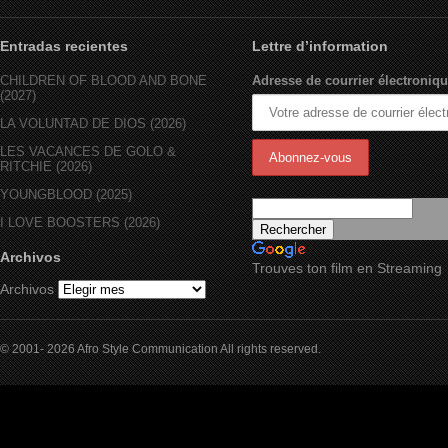
Entradas recientes
Lettre d’information
CHILDREN OF BLOOD AND BONE
Adresse de courrier électroniqu
(2027)
LA VOLUNTAD DE DIOS (2026)
LES VACANCES DE GOLO &
RITCHIE (2026)
YOUNGBLOOD (2025)
I LOVE BOOSTERS (2026)
Archivos
Trouves ton film en Streaming
Archivos
© 2001- 2026 Afro Style Communication All rights reserved.