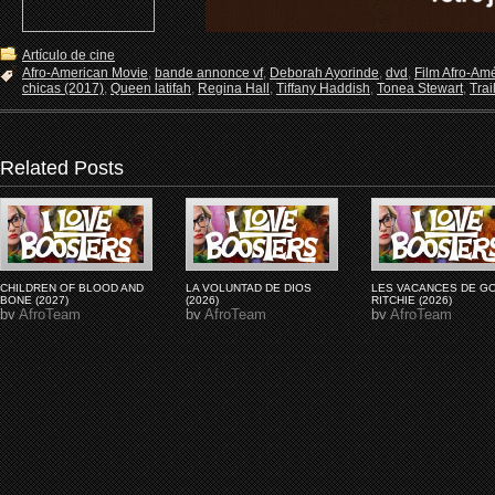
Artículo de cine
Afro-American Movie
,
bande annonce vf
,
Deborah Ayorinde
,
dvd
,
Film Afro-Am
chicas (2017)
,
Queen latifah
,
Regina Hall
,
Tiffany Haddish
,
Tonea Stewart
,
Trai
Related Posts
CHILDREN OF BLOOD AND
LA VOLUNTAD DE DIOS
LES VACANCES DE G
BONE (2027)
(2026)
RITCHIE (2026)
by
AfroTeam
by
AfroTeam
by
AfroTeam