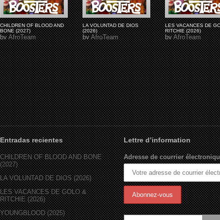
CHILDREN OF BLOOD AND
LA VOLUNTAD DE DIOS
LES VACANCES DE G
BONE (2027)
(2026)
RITCHIE (2026)
by
AfroTeam
by
AfroTeam
by
AfroTeam
Entradas recientes
Lettre d’information
CHILDREN OF BLOOD AND BONE
Adresse de courrier électroniqu
(2027)
LA VOLUNTAD DE DIOS (2026)
LES VACANCES DE GOLO &
RITCHIE (2026)
YOUNGBLOOD (2025)