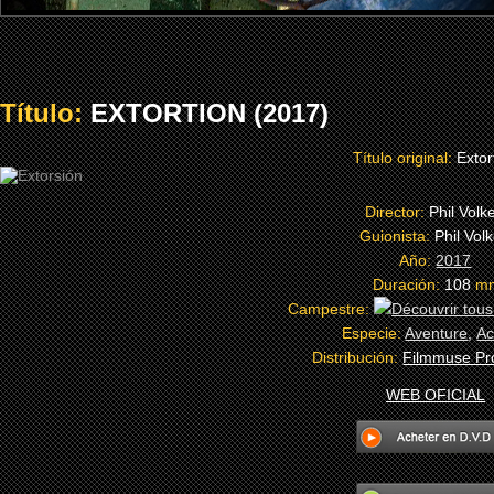
Título:
EXTORTION (2017)
Título original:
Extor
Director:
Phil Volk
Guionista:
Phil Vol
Año:
2017
Duración:
108
m
Campestre:
Especie:
Aventure
,
Ac
Distribución:
Filmmuse Pr
WEB OFICIAL