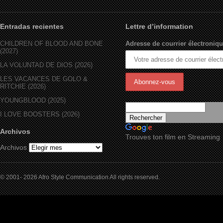
Entradas recientes
Lettre d’information
CHILDREN OF BLOOD AND BONE
Adresse de courrier électroniqu
(2027)
LA VOLUNTAD DE DIOS (2026)
LES VACANCES DE GOLO &
RITCHIE (2026)
YOUNGBLOOD (2025)
I LOVE BOOSTERS (2026)
Archivos
Trouves ton film en Streaming
Archivos
© 2001- 2026 Afro Style Communication All rights reserved.