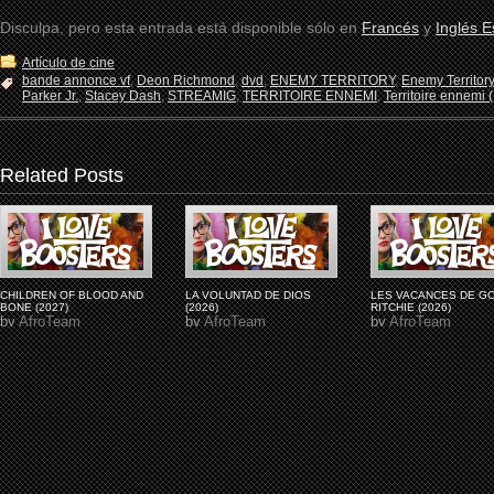
Disculpa, pero esta entrada está disponible sólo en
Francés
y
Inglés 
Artículo de cine
bande annonce vf
,
Deon Richmond
,
dvd
,
ENEMY TERRITORY
,
Enemy Territor
Parker Jr.
,
Stacey Dash
,
STREAMIG
,
TERRITOIRE ENNEMI
,
Territoire ennemi 
Related Posts
CHILDREN OF BLOOD AND
LA VOLUNTAD DE DIOS
LES VACANCES DE G
BONE (2027)
(2026)
RITCHIE (2026)
by
AfroTeam
by
AfroTeam
by
AfroTeam