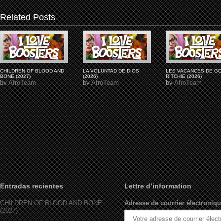
Related Posts
CHILDREN OF BLOOD AND
LA VOLUNTAD DE DIOS
LES VACANCES DE G
BONE (2027)
(2026)
RITCHIE (2026)
by
AfroTeam
by
AfroTeam
by
AfroTeam
Entradas recientes
Lettre d’information
CHILDREN OF BLOOD AND BONE
Adresse de courrier électroniqu
(2027)