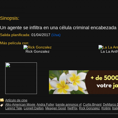
Sinopsis:
Un agente se infiltra en una célula criminal encabezada 
Salida planificada:
01/04/2017
(Usa)
Más película con:
Rick Gonzalez
La La Ant
Artículo de cine
Afro-American Movie
,
Andra Fuller
,
bande annonce vf
,
Curtis Bryant
,
DeMarco 
Larenz Tate
,
Lionell Dalton
,
Meagan Good
,
NetFlix
,
Rick Gonzalez
,
Rotimi
,
trai