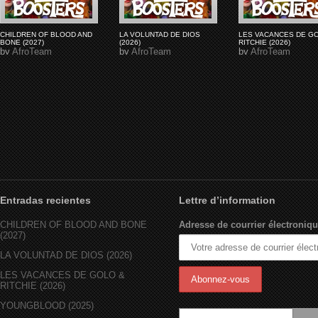
CHILDREN OF BLOOD AND
LA VOLUNTAD DE DIOS
LES VACANCES DE G
BONE (2027)
(2026)
RITCHIE (2026)
by
AfroTeam
by
AfroTeam
by
AfroTeam
Entradas recientes
Lettre d’information
CHILDREN OF BLOOD AND BONE
Adresse de courrier électroniqu
(2027)
LA VOLUNTAD DE DIOS (2026)
LES VACANCES DE GOLO &
RITCHIE (2026)
YOUNGBLOOD (2025)