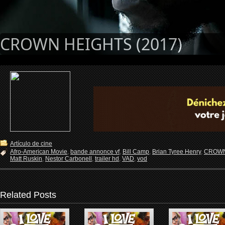
CROWN HEIGHTS (2017)
Artículo de cine
Afro-American Movie
,
bande annonce vf
,
Bill Camp
,
Brian Tyree Henry
,
CROWN
Matt Ruskin
,
Nestor Carbonell
,
trailer hd
,
VAD
,
vod
Related Posts