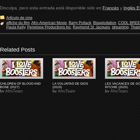
Disculpa, pero esta entrada está disponible sólo en
Francés
y
Inglés 
Artículo de cine
affiche du film
,
Afro-American Movie
,
Barry Pollack
,
Blaxploitation
,
COOL BREE
Paula Kelly
,
Penelope Productions Inc
,
Raymond St. Jacques
,
streaming
,
Thal
Related Posts
CHILDREN OF BLOOD AND
LA VOLUNTAD DE DIOS
LES VACANCES DE G
BONE (2027)
(2026)
RITCHIE (2026)
by
AfroTeam
by
AfroTeam
by
AfroTeam