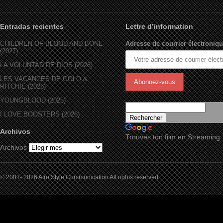
Entradas recientes
Lettre d’information
CHILDREN OF BLOOD AND BONE
Adresse de courrier électroniqu
(2027)
LA VOLUNTAD DE DIOS (2026)
LES VACANCES DE GOLO &
RITCHIE (2026)
YOUNGBLOOD (2025)
I LOVE BOOSTERS (2026)
Archivos
Trouves ton film en Streaming
Archivos
© 2001- 2026 Afro Style Communication All rights reserved.