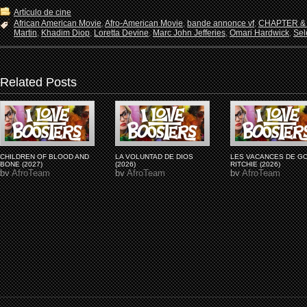
Artículo de cine
African American Movie
,
Afro-American Movie
,
bande annonce vf
,
CHAPTER &
Martin
,
Khadim Diop
,
Loretta Devine
,
Marc John Jefferies
,
Omari Hardwick
,
Sel
Related Posts
CHILDREN OF BLOOD AND
LA VOLUNTAD DE DIOS
LES VACANCES DE G
BONE (2027)
(2026)
RITCHIE (2026)
by
AfroTeam
by
AfroTeam
by
AfroTeam