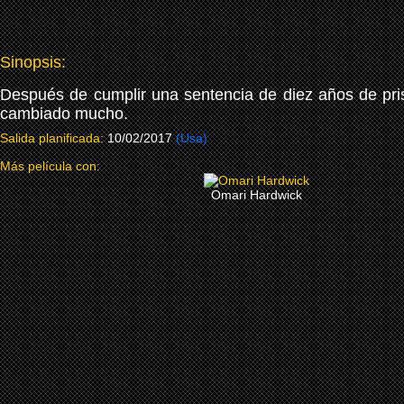
Sinopsis:
Después de cumplir una sentencia de diez años de pris
cambiado mucho.
Salida planificada:
10/02/2017
(Usa)
Más película con:
Omari Hardwick