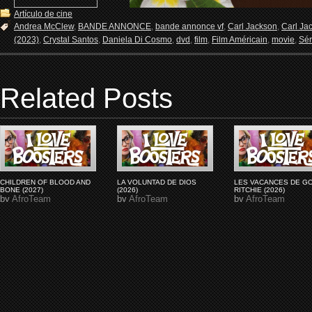
Artículo de cine
Andrea McClew
,
BANDE ANNONCE
,
bande annonce vf
,
Carl Jackson
,
Carl Ja
(2023)
,
Crystal Santos
,
Daniela Di Cosmo
,
dvd
,
film
,
Film Américain
,
movie
,
Sér
Related Posts
CHILDREN OF BLOOD AND
LA VOLUNTAD DE DIOS
LES VACANCES DE G
BONE (2027)
(2026)
RITCHIE (2026)
by
AfroTeam
by
AfroTeam
by
AfroTeam