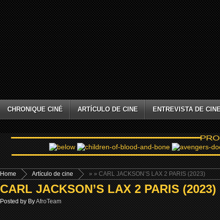
CHRONIQUE CINÉ
ARTÍCULO DE CINE
ENTREVISTA DE CIN
Home
Artículo de cine
»
» CARL JACKSON’S LAX 2 PARIS (2023)
CARL JACKSON’S LAX 2 PARIS (2023)
Posted by By
AfroTeam