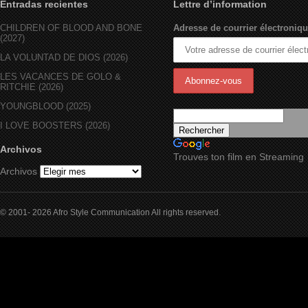
Entradas recientes
Lettre d’information
CHILDREN OF BLOOD AND BONE
Adresse de courrier électroniqu
(2027)
LA VOLUNTAD DE DIOS (2026)
LES VACANCES DE GOLO &
RITCHIE (2026)
YOUNGBLOOD (2025)
I LOVE BOOSTERS (2026)
Archivos
Trouves ton film en Streaming
Archivos
© 2001- 2026 Afro Style Communication All rights reserved.