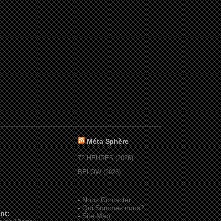
Méta Sphère
72 HEURES (2026)
BELOW (2026)
-
Nous Contacter
-
Qui Sommes nous?
nt:
-
Site Map