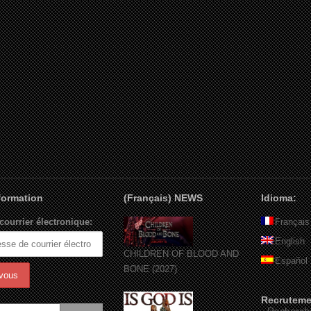
nformation
(Français) NEWS
Idioma:
courrier électronique:
Français
English
CHILDREN OF BLOOD AND
Español
BONE (2027)
Recruteme