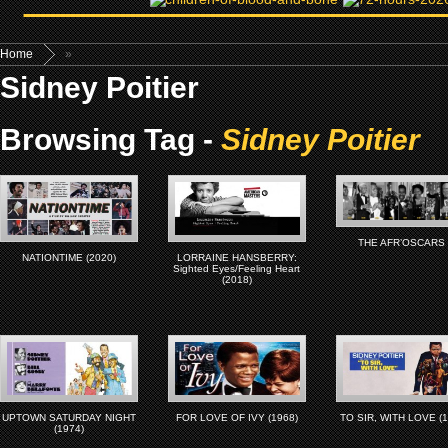
Home
»
Sidney Poitier
Browsing Tag -
Sidney Poitier
THE AFR’OSCARS 
NATIONTIME (2020)
LORRAINE HANSBERRY:
Sighted Eyes/Feeling Heart
(2018)
UPTOWN SATURDAY NIGHT
FOR LOVE OF IVY (1968)
TO SIR, WITH LOVE (1
(1974)