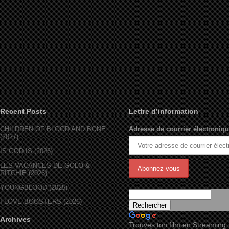
CREED (2015)
Recent Posts
Lettre d’information
CHILDREN OF BLOOD AND BONE
Adresse de courrier électroniqu
(2027)
IS GOD IS (2026)
LES VACANCES DE GOLO &
RITCHIE (2026)
YOUNGBLOOD (2025)
I LOVE BOOSTERS (2026)
Archives
Trouves ton film en Streaming